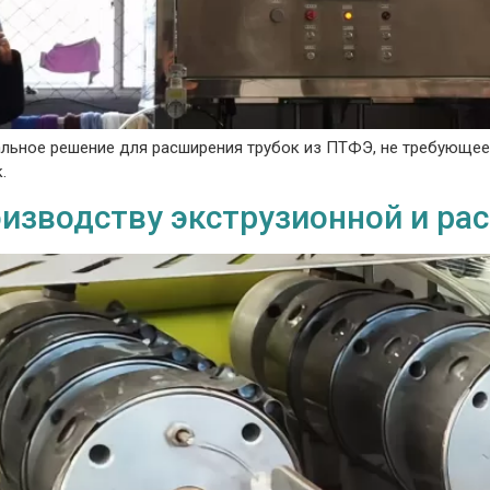
льное решение для расширения трубок из ПТФЭ, не требующее 
.
изводству экструзионной и ра