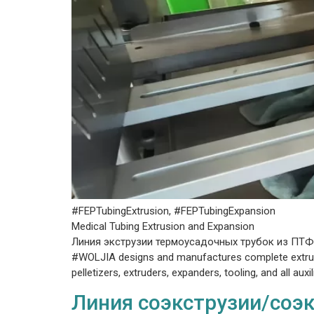
#FEPTubingExtrusion, #FEPTubingExpansion
Medical Tubing Extrusion and Expansion
Линия экструзии термоусадочных трубок из ПТ
#WOLJIA designs and manufactures complete extrusion
pelletizers, extruders, expanders, tooling, and all aux
Линия соэкструзии/соэ