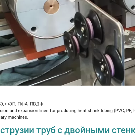
ФЭ, ФЭП, ПФА, ПВДФ
 and expansion lines for producing heat shrink tubing (PVC, PE, PVDF
iliary machines.
кструзии труб с двойными стен