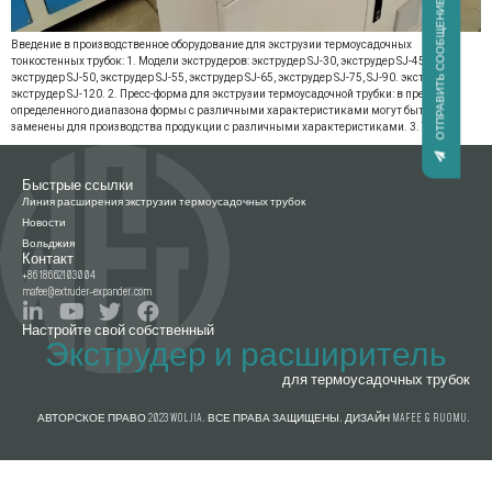
ОТПРАВИТЬ СООБЩЕНИЕ
Введение в производственное оборудование для экструзии термоусадочных
тонкостенных трубок: 1. Модели экструдеров: экструдер SJ-30, экструдер SJ-45,
экструдер SJ-50, экструдер SJ-55, экструдер SJ-65, экструдер SJ-75, SJ-90. экструдер,
экструдер SJ-120. 2. Пресс-форма для экструзии термоусадочной трубки: в пределах
определенного диапазона формы с различными характеристиками могут быть
заменены для производства продукции с различными характеристиками. 3. Там […]
Быстрые ссылки
Линия расширения экструзии термоусадочных трубок
Новости
Вольджия
Контакт
+86 18662103004
mafee@extruder-expander.com
Настройте свой собственный
Экструдер и расширитель
для термоусадочных трубок
АВТОРСКОЕ ПРАВО 2023 WOLJIA. ВСЕ ПРАВА ЗАЩИЩЕНЫ. ДИЗАЙН MAFEE & RUOMU.