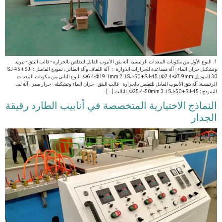
1. النوع الأول من مكونات المعدات الرئيسية: آلة بثق الأنبوب القابل للتقلص بالحرارة - قالب البثق - تبريد
وتشكيل خزان الماء - آلة مساعدة للجرارات الدوارة ； آلة اللفاف وآلة الطائر ، نموذج الفاصل ؛ SJ-45 + SJ-
30 للموديل Φ2.4-Φ7.9mm ؛ SJ-50 + SJ-45 لـ Φ6.4-Φ19.1mm 2. النوع الثاني من مكونات المعدات
الرئيسية: آلة بثق الأنبوب القابل للتقلص بالحرارة - قالب البثق - خزان الماء وتشكيله - جرار سير - آلة لف
النموذج ؛ SJ-50 + SJ-45 لـ Φ25.4-50mm 3. الثالث [...]
النماذج الاختيارية المتخصصة في أنابيب الطارد رقيقة
الجدار