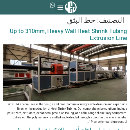
التصنيف:
خط البثق
Up to 310mm, Heavy Wall Heat Shrink Tubing
Extrusion Line
WOLJIA specializes in the design and manufacture of integrated extrusion and expansion
lines for the production of Heat Shrink Tubing. Our comprehensive solutions include
pelletizers, extruders, expanders, precision tooling, and a full range of auxiliary equipment.
Extrusion: The polymer mix is melted and extruded through a circular die to form a tube.
Precise temperature control […]
ما هي خطوات إنتاج أنبوب الانكماش الحراري؟