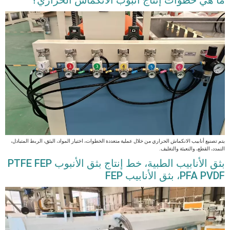
يتم تصنيع أنابيب الانكماش الحراري من خلال عملية متعددة الخطوات، اختيار المواد، البثق، الربط المتبادل،
التمدد، القطع، والتعبئة والتغليف.
بثق الأنابيب الطبية، خط إنتاج بثق الأنبوب PTFE FEP
PFA PVDF، بثق الأنابيب FEP