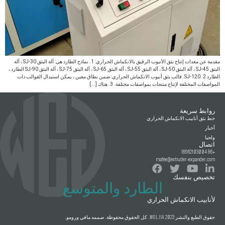
مقدمة عن معدات إنتاج بثق الأنبوب الرقيق بالانكماش الحراري: 1. نماذج الطارد هي: آلة البثق SJ-30 ، آلة
البثق SJ-45 ، آلة البثق SJ-50 ، آلة البثق SJ-55 ، آلة البثق SJ-65 ، آلة البثق SJ-75 ، آلة البثق SJ-90 الطارد ،
الطارد SJ-120. 2. قالب بثق أنبوب الانكماش الحراري: ضمن نطاق معين ، يمكن استبدال القوالب ذات
المواصفات المختلفة لإنتاج منتجات بمواصفات مختلفة. 3. هناك [...]
روابط سريعة
خط بثق أنابيب الانكماش الحراري
أخبار
ولجيا
اتصال
+86 18662103004
mafee@extruder-expander.com
تخصيص بنفسك
الطارد والمتوسع
لأنابيب الانكماش الحراري
حقوق الطبع والنشر 2023 WOLJIA. كل الحقوق محفوظة. صممه مافي ورومو.