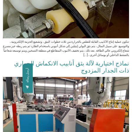
تتكون عملية إنتاج الأنابيب القابلة للتقلص بالحرارة من ثلاث خطوات: البثق ، وتشعيع الحزمة الإلكترونية ،
والتوسيع. على سبيل المثال ، يتم بثق البولي إيثيلين إلى شكل أنبوبي باستخدام الطارد ثم يتم ربطه عبر مسرع
شعاع إلكتروني عالي الطاقة. بعد ذلك ، يتم تخفيف الأنبوب المتقاطع في منطقة التسخين ويتم توسيعه شعاعياً
بالضغط الداخلي أو بوسائل أخرى ، [...]
نماذج اختيارية لآلة بثق أنابيب الانكماش الحراري
ذات الجدار المزدوج
أرسل رسالة