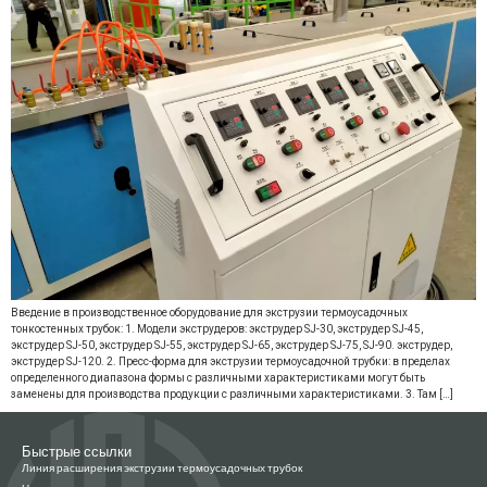
Введение в производственное оборудование для экструзии термоусадочных
тонкостенных трубок: 1. Модели экструдеров: экструдер SJ-30, экструдер SJ-45,
экструдер SJ-50, экструдер SJ-55, экструдер SJ-65, экструдер SJ-75, SJ-90. экструдер,
экструдер SJ-120. 2. Пресс-форма для экструзии термоусадочной трубки: в пределах
определенного диапазона формы с различными характеристиками могут быть
заменены для производства продукции с различными характеристиками. 3. Там […]
Быстрые ссылки
Линия расширения экструзии термоусадочных трубок