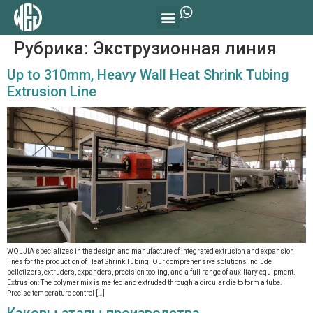
Рубрика:
Экструзионная линия
Up to 310mm, Heavy Wall Heat Shrink Tubing
Extrusion Line
WOLJIA specializes in the design and manufacture of integrated extrusion and expansion
lines for the production of Heat Shrink Tubing. Our comprehensive solutions include
pelletizers, extruders, expanders, precision tooling, and a full range of auxiliary equipment.
Extrusion: The polymer mix is melted and extruded through a circular die to form a tube.
Precise temperature control […]
Каковы этапы производства