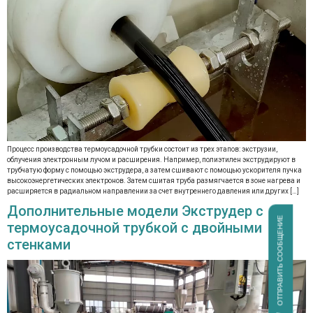
Процесс производства термоусадочной трубки состоит из трех этапов: экструзии,
облучения электронным лучом и расширения. Например, полиэтилен экструдируют в
трубчатую форму с помощью экструдера, а затем сшивают с помощью ускорителя пучка
высокоэнергетических электронов. Затем сшитая труба размягчается в зоне нагрева и
расширяется в радиальном направлении за счет внутреннего давления или других […]
Дополнительные модели Экструдер с
ОТПРАВИТЬ СООБЩЕНИЕ
термоусадочной трубкой с двойными
стенками