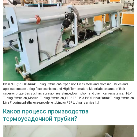
PVDF/FEP/PEEK Shrink Tubing Extrusion&Expansion Lines More and more industries and
applications are using Fluorocarbons and High-Temperature Materials because of their
superior properties such as abrasion resistance, low friction, and chemical resistance. FEP
Tubing Extrusion, Medical Tubing Extrusion, PTFE FEP PFA PVDF Heat Shrink Tubing Extrusion
Line Fluorinated ethylene-propylene tubing or FEP tubing is a nice […]
Каков процесс производства
термоусадочной трубки?