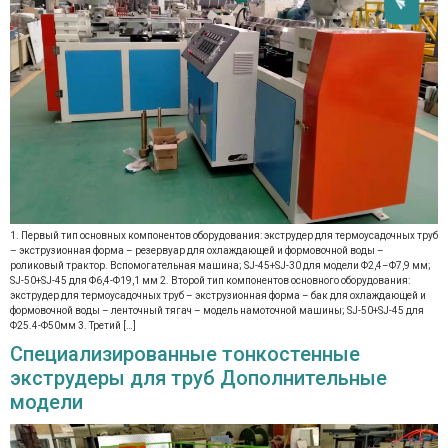
1. Первый тип основных компонентов оборудования: экструдер для термоусадочных труб
– экструзионная форма – резервуар для охлаждающей и формовочной воды –
роликовый трактор. Вспомогательная машина; SJ-45+SJ-30 для модели Φ2,4–Φ7,9 мм;
SJ-50+SJ-45 для Φ6,4-Φ19,1 мм 2. Второй тип компонентов основного оборудования:
экструдер для термоусадочных труб – экструзионная форма – бак для охлаждающей и
формовочной воды – ленточный тягач – модель намоточной машины; SJ-50+SJ-45 для
Φ25.4-Φ50мм 3. Третий […]
Специализированные тонкостенные
экструдеры для труб Дополнительные
модели